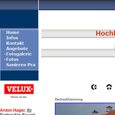
Hoch
klicken sie hier
Dachstuhlsanierung
Anton Hager
,
Ihr
Partner fürs Bauen!